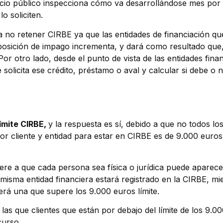
rvicio público inspecciona cómo va desarrollándose mes por
o soliciten.
a no retener CIRBE ya que las entidades de financiación qu
posición de impago incrementa, y dará como resultado que, d
r otro lado, desde el punto de vista de las entidades finan
e solicita ese crédito, préstamo o aval y calcular si debe o
límite CIRBE,
y la respuesta es sí, debido a que no todos l
or cliente y entidad para estar en CIRBE es de 9.000 euros
iere a que cada persona sea física o jurídica puede aparece
isma entidad financiera estará registrado en la CIRBE, mie
erá una que supere los 9.000 euros límite.
s que clientes que están por debajo del límite de los 9.000
curso.