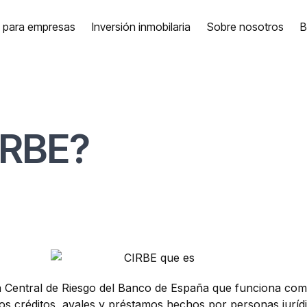
a para empresas
Inversión inmobilaria
Sobre nosotros
B
IRBE?
a Central de Riesgo del Banco de España que funciona com
os créditos, avales y préstamos hechos por personas jurídic