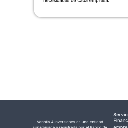
necesidades de cada empresa.
Servic
Financ
Vannilo 4 Inversiones es una entidad
empre
supervisada y registrada por el Banco de