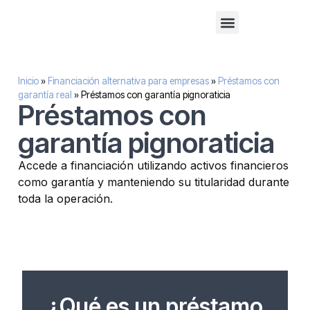
Financiación alternativa para empresas
Inversión inmobilaria
Sobre nosotros
Inicio
»
Financiación alternativa para empresas
»
Préstamos con
garantía real
»
Préstamos con garantía pignoraticia
Préstamos con
garantía pignoraticia
Accede a financiación utilizando activos financieros
como garantía y manteniendo su titularidad durante
toda la operación.
¿Qué es un préstamo