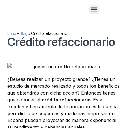
Financiación alternativa para empresas
Inversión inmobilaria
Sobre nosotros
Inicio
»
Blog
»
Crédito refaccionario
Crédito refaccionario
¿Deseas realizar un proyecto grande? ¿Tienes un
estudio de mercado realizado y todos los beneficios
que obtendrás con dicha acción? Entonces tienes
que conocer el
crédito refaccionario
. Esta
excelente herramienta de financiación es la que ha
permitido que pequeñas y medianas empresas en
España puedan proyectar de manera exponencial
su rendimiento y ganancias anuales.