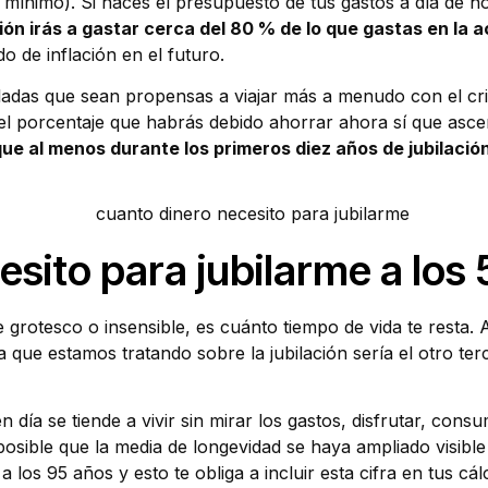
r mínimo). Si haces el presupuesto de tus gastos a día de h
ción irás a gastar cerca del 80 % de lo que gastas en la a
 de inflación en el futuro.
ladas que sean propensas a viajar más a menudo con el cri
 el porcentaje que habrás debido ahorrar ahora sí que asce
ue al menos durante los primeros diez años de jubilació
sito para jubilarme a los 
grotesco o insensible, es cuánto tiempo de vida te resta. 
a que estamos tratando sobre la jubilación sería el otro t
 día se tiende a vivir sin mirar los gastos, disfrutar, co
osible que la media de longevidad se haya ampliado visible
 los 95 años y esto te obliga a incluir esta cifra en tus cál