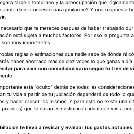
llegará tarde o temprano y la preocupación que lógicament
¿cuánto dinero necesito para jubilarme? Y una respuesta 
ir.
so necesario que te mereces después de haber trabajado dur
ilación está sujeta a muchos factores. Por eso la pregunta
d son muy importantes.
propias reglas o estimaciones que nadie sabe de dónde ni c
tarás haber ahorrado más de diez veces lo que ganas a día 
esitar para vivir con comodidad varía según tu tren de v
mento.
portante está “oculto” detrás de todas las consideraciones
on tu vida a partir de tu jubilación dependerá de todo lo q
s y hacer crecer los mismos. Y para esto no existe una cifr
recisos) que te darán esa estimación ideal que vas a nec
bilación te lleva a revisar y evaluar tus gastos actuales