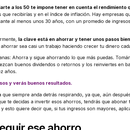
arte a los 50
te impone tener en cuenta el rendimiento q
 que recibirías y en el índice de inflación. Hay empresas q
rante al menos unos 30 años, con un promedio de ingreso
ormente,
la clave está en ahorrar y tener unos pasos bie
horrar sea casi un trabajo haciendo crecer tu dinero cada
lanas: Ahorra y sigue ahorrando lo que más puedas. Tomán
ezcan buenos dividendos o retornos y los reinviertes en b
ez años.
esos y verás buenos resultados.
a que siempre anda detrás respirando, ya que, aún después d
ue te decidas a invertir esos ahorros, tendrás que abonar 
y esto quiere decir que, si tus ingresos son mayores, aplic
guir ese ahorro