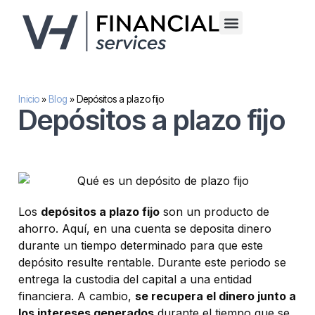
Financiación alternativa para empresas
Inversión inmobilaria
Sobre nosotros
Inicio
»
Blog
»
Depósitos a plazo fijo
Depósitos a plazo fijo
Los
depósitos a plazo fijo
son un producto de
ahorro. Aquí, en una cuenta se deposita dinero
durante un tiempo determinado para que este
depósito resulte rentable. Durante este periodo se
entrega la custodia del capital a una entidad
financiera. A cambio,
se recupera el dinero junto a
los intereses generados
durante el tiempo que se