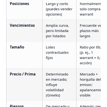
Posiciones
Largo y corto
Normalmente
(puedes vender
solo compras el
opciones)
warrant
Vencimientos
Amplia curva,
Frecuente ver
pero limitada
plazos más
por listados
largos
Tamaño
Lotes
Ratio por título
contractuales
(p. ej., 1
fijos
warrant = 0,1
acción)
Precio / Prima
Determinado
Mercado +
en mercado;
horquilla del
influye
emisor;
volatilidad
apalancamient
(Greeks)
visible
Riesgos
De mercado y
Además: riesgo