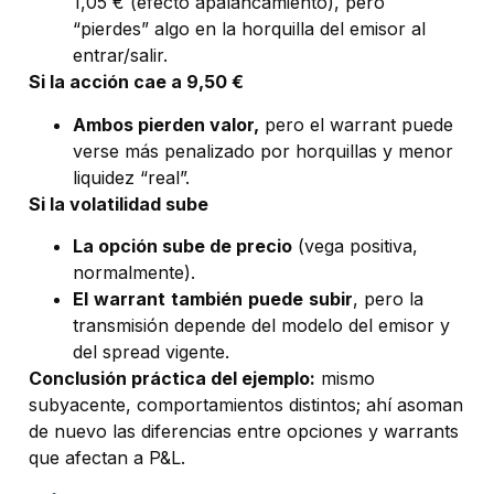
1,05 € (efecto apalancamiento), pero
“pierdes” algo en la horquilla del emisor al
entrar/salir.
Si la acción cae a 9,50 €
Ambos pierden valor,
pero el warrant puede
verse más penalizado por horquillas y menor
liquidez “real”.
Si la volatilidad sube
La opción sube de precio
(vega positiva,
normalmente).
El
warrant
también
puede
subir
, pero la
transmisión depende del modelo del emisor y
del spread vigente.
Conclusión práctica del ejemplo:
mismo
subyacente, comportamientos distintos; ahí asoman
de nuevo las diferencias entre opciones y warrants
que afectan a P&L.