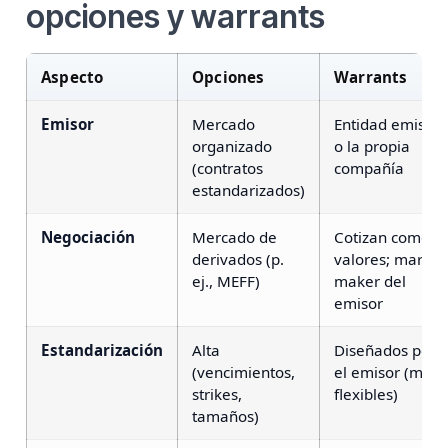
opciones y warrants
Aspecto
Opciones
Warrants
Emisor
Mercado
Entidad emisor
organizado
o la propia
(contratos
compañía
estandarizados)
Negociación
Mercado de
Cotizan como
derivados (p.
valores; market
ej., MEFF)
maker del
emisor
Estandarización
Alta
Diseñados por
(vencimientos,
el emisor (más
strikes,
flexibles)
tamaños)