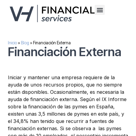
Financiación alternativa para empresas
Inversión inmobilaria
Sobre nosotros
Inicio
»
Blog
»
Financiación Externa
Financiación Externa
Iniciar y mantener una empresa requiere de la
ayuda de unos recursos propios, que no siempre
están disponibles. Ocasionalmente, es necesaria la
ayuda de financiación externa. Según el IX Informe
sobre la financiación de las pymes en España,
existen unas 3,5 millones de pymes en este país, y
el 34,8% han tenido que recurrir a fuentes de
financiación externas. Si se observa a las pymes
con más de 10 empleados, el porcentaje incrementa