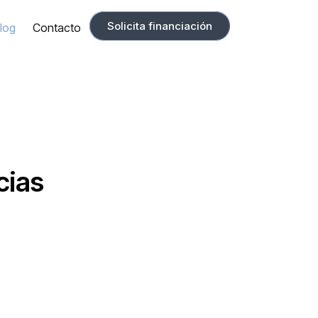
Solicita financiación
log
Contacto
cias