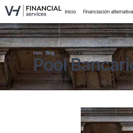
Inicio
Financiación alternativ
Inicio
»
Blog
»
Pool Bancario
Pool Bancari