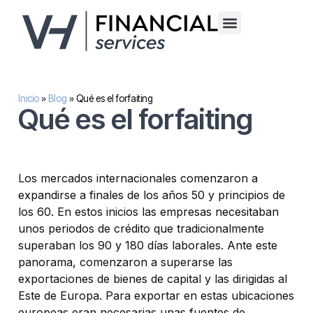
Financiación alternativa para empresas
Inversión inmobilaria
Sobre nosotros
Inicio
»
Blog
»
Qué es el forfaiting
Qué es el forfaiting
Los mercados internacionales comenzaron a
expandirse a finales de los años 50 y principios de
los 60. En estos inicios las empresas necesitaban
unos periodos de crédito que tradicionalmente
superaban los 90 y 180 días laborales. Ante este
panorama, comenzaron a superarse las
exportaciones de bienes de capital y las dirigidas al
Este de Europa. Para exportar en estas ubicaciones
europeas eran necesarias unas fuentes de