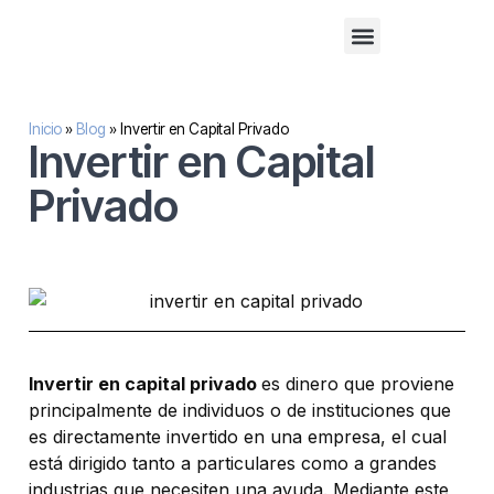
Financiación alternativa para empresas
Inversión inmobilaria
Sobre nosotros
Inicio
»
Blog
»
Invertir en Capital Privado
Invertir en Capital
Privado
Invertir en capital privado
es dinero que proviene
principalmente de individuos o de instituciones que
es directamente invertido en una empresa, el cual
está dirigido tanto a particulares como a grandes
industrias que necesiten una ayuda. Mediante este