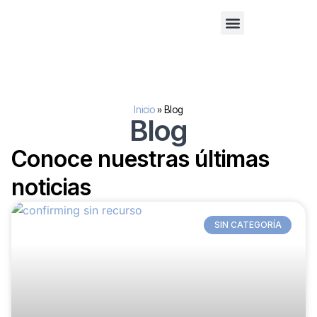
Financiación alternativa para empresas
Inversión inmobilaria
Sobre nosotros
Inicio
»
Blog
Blog
Conoce nuestras últimas
noticias
SIN CATEGORÍA